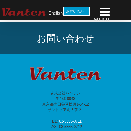
Skip
to
お問い合わせ
English
content
お問い合わせ
株式会社バンテン
〒156-0043
東京都世田谷区松原1-54-12
サントピア明大前 3F
TEL:
03-5355-0711
FAX: 03-5355-0712